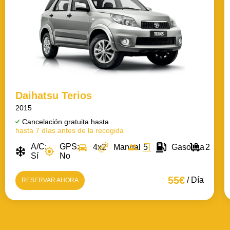
Daihatsu Terios
2015
Cancelación gratuita hasta
hasta 7 días antes de la recogida
A/C:
GPS:
4x2
Manual
5
5
Gasolina
2
Sí
No
55€
/ Día
RESERVAR AHORA