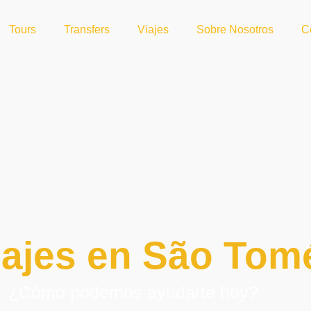
Tours
Transfers
Viajes
Sobre Nosotros
C
ajes en São Tomé
¿Cómo podemos ayudarte hoy?