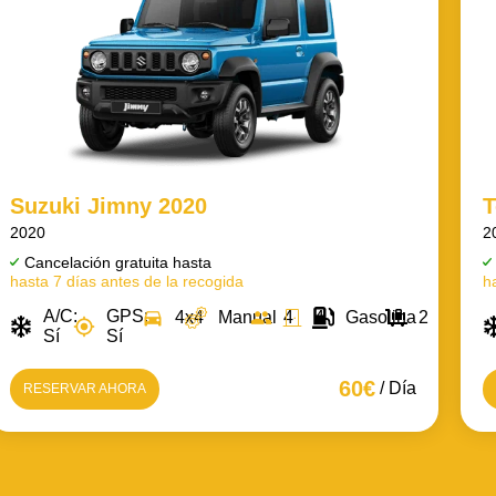
Suzuki Jimny 2020
T
2020
2
Cancelación gratuita hasta
hasta 7 días antes de la recogida
h
A/C:
GPS:
4x4
Manual
4
4
Gasolina
2
Sí
Sí
60€
/ Día
RESERVAR AHORA