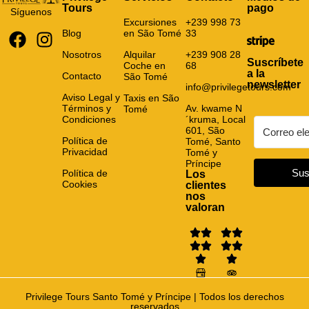
Tours
pago
Síguenos
Excursiones
+239 998 73
Blog
en São Tomé
33
Nosotros
Alquilar
+239 908 28
Suscríbete
Coche en
68
a la
Contacto
São Tomé
newsletter
info@privilegetours.com
Aviso Legal y
Taxis en São
Términos y
Av. kwame N
Tomé
Condiciones
´kruma, Local
601, São
Política de
Tomé, Santo
Privacidad
Tomé y
Príncipe
Sus
Política de
Los
Cookies
clientes
nos
valoran
Privilege Tours Santo Tomé y Príncipe | Todos los derechos
reservados