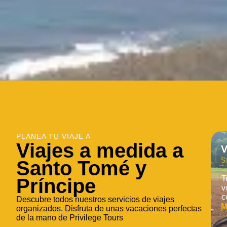
PLANEA TU VIAJE A
Viajes a medida a
V
S
Santo Tomé y
T
Príncipe
v
c
Descubre todos nuestros servicios de viajes
M
organizados. Disfruta de unas vacaciones perfectas
de la mano de Privilege Tours