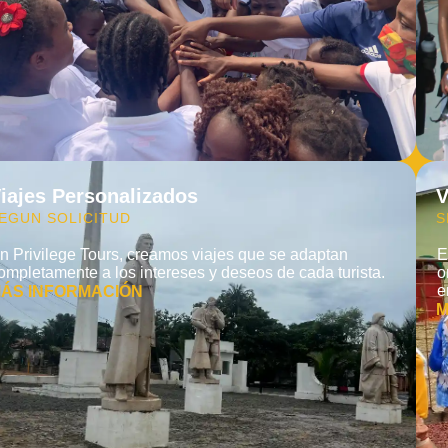
iajes Personalizados
V
EGUN SOLICITUD
S
n Privilege Tours, creamos viajes que se adaptan
E
ompletamente a los intereses y deseos de cada turista.
o
e
ÁS INFORMACIÓN
M