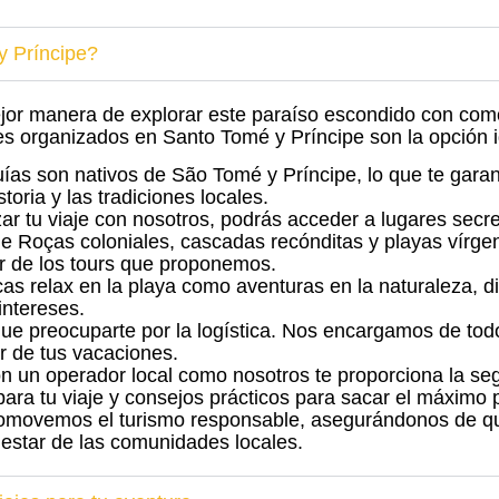
y Príncipe?
mejor manera de explorar este paraíso escondido con com
es organizados en Santo Tomé y Príncipe son la opción i
uías son nativos de São Tomé y Príncipe, lo que te garan
toria y las tradiciones locales.
izar tu viaje con nosotros, podrás acceder a lugares secr
de Roças coloniales, cascadas recónditas y playas vírge
r de los tours que proponemos.
scas relax en la playa como aventuras en la naturaleza, 
intereses.
que preocuparte por la logística. Nos encargamos de todo
ar de tus vacaciones.
con un operador local como nosotros te proporciona la se
 tu viaje y consejos prácticos para sacar el máximo pr
romovemos el turismo responsable, asegurándonos de que
estar de las comunidades locales.