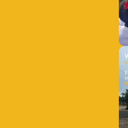
V
S
E
c
M