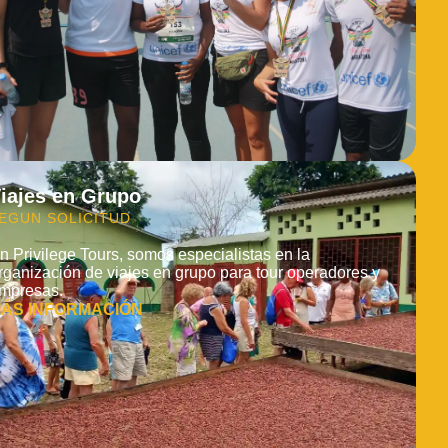
iajes en Grupo
EGUN SOLICITUD
n Privilege Tours, somos especialistas en la
rganización de viajes en grupo para tour operadores y
mpresas.
ÁS INFORMACIÓN