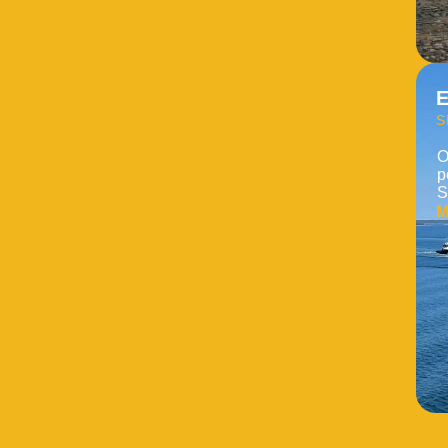
E
S
O
p
S
M