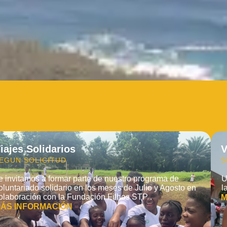
iajes Solidarios
V
EGUN SOLICITUD
S
e invitamos a formar parte de nuestro programa de
U
oluntariado solidario en los meses de Julio y Agosto en
l
olaboración con la Fundación Filhos STP .
M
ÁS INFORMACIÓN