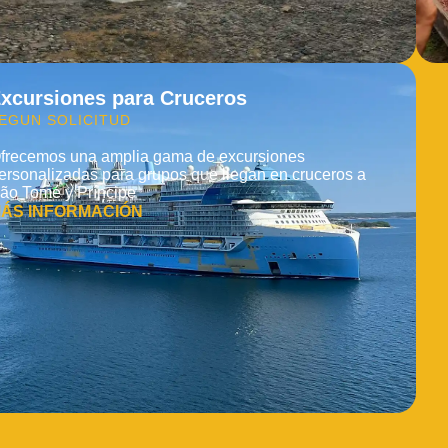
xcursiones para Cruceros
EGUN SOLICITUD
frecemos una amplia gama de excursiones
ersonalizadas para grupos que llegan en cruceros a
ão Tomé y Príncipe
ÁS INFORMACIÓN