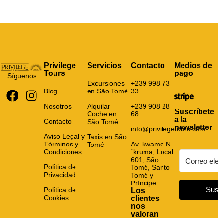
Privilege
Servicios
Contacto
Medios de
Tours
pago
Síguenos
Excursiones
+239 998 73
Blog
en São Tomé
33
Nosotros
Alquilar
+239 908 28
Suscríbete
Coche en
68
a la
Contacto
São Tomé
newsletter
info@privilegetours.com
Aviso Legal y
Taxis en São
Términos y
Av. kwame N
Tomé
Condiciones
´kruma, Local
601, São
Política de
Tomé, Santo
Privacidad
Tomé y
Príncipe
Sus
Política de
Los
Cookies
clientes
nos
valoran