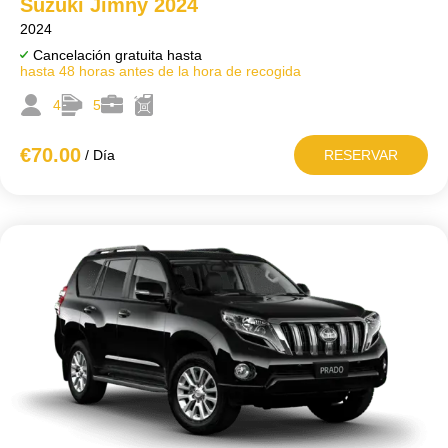
Suzuki Jimny 2024
2024
Cancelación gratuita hasta
hasta 48 horas antes de la hora de recogida
4
5
€70
.00
/ Día
RESERVAR