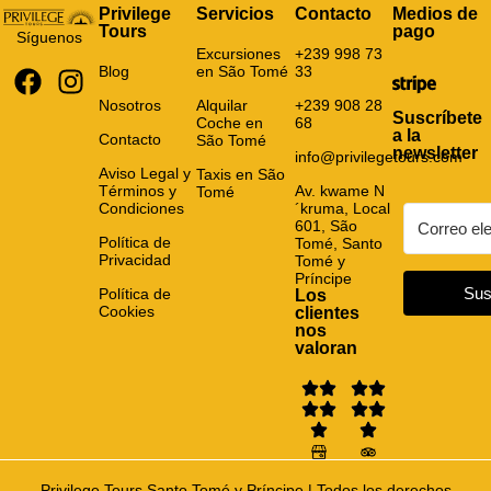
Privilege
Servicios
Contacto
Medios de
Tours
pago
Síguenos
Excursiones
+239 998 73
Blog
en São Tomé
33
Nosotros
Alquilar
+239 908 28
Suscríbete
Coche en
68
a la
Contacto
São Tomé
newsletter
info@privilegetours.com
Aviso Legal y
Taxis en São
Términos y
Av. kwame N
Tomé
Condiciones
´kruma, Local
601, São
Política de
Tomé, Santo
Privacidad
Tomé y
Príncipe
Sus
Política de
Los
Cookies
clientes
nos
valoran
Privilege Tours Santo Tomé y Príncipe | Todos los derechos