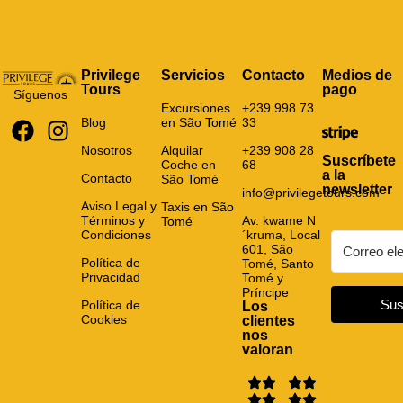
Privilege
Servicios
Contacto
Medios de
Tours
pago
Síguenos
Excursiones
+239 998 73
Blog
en São Tomé
33
Nosotros
Alquilar
+239 908 28
Suscríbete
Coche en
68
a la
Contacto
São Tomé
newsletter
info@privilegetours.com
Aviso Legal y
Taxis en São
Términos y
Av. kwame N
Tomé
Condiciones
´kruma, Local
601, São
Política de
Tomé, Santo
Privacidad
Tomé y
Príncipe
Sus
Política de
Los
Cookies
clientes
nos
valoran